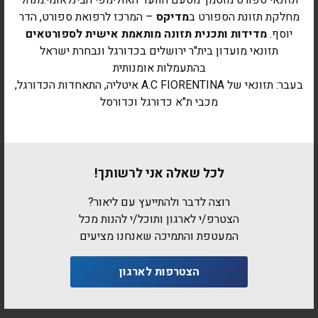
תזונאי ספורט מוסמך מטעם הוועד האולימפי הבינלאומי.מנהל
מחלקת תזונת הספורט ב
מדיקס
– המרכז לרפואת ספורט, הדר
יוסף.
מדידות ותכנית תזונה מותאמת אישית לספורטאים
תזונאי מועדון בית"ר ירושלים בכדורגל ונבחרת ישראל
בהתעמלות אומנותית
בעבר: תזונאי של A.C FIORENTINA איטליה, התאחדות הכדורגל,
מכבי ת"א כדורגל וכדורסל
לכל שאלה אני לרשותך!
רוצה לדבר ולהתייעץ עם ליאור?
הצטרפ/י לארגון ותוכל/י להנות מכל
המעטפת והתמיכה שאנחנו מציעים
הצטרפות לארגון