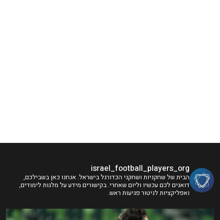
israel_football_players_org
הבית של שחקניות ושחקני הכדורגל בישראל. אנחנו כאן בשבילכם,
דואגים לכם עכשיו וליום שאחרי. בקישורים מידע על מלגות לימודים,
ואפליקציות לניטור פגיעות ראש.
ו